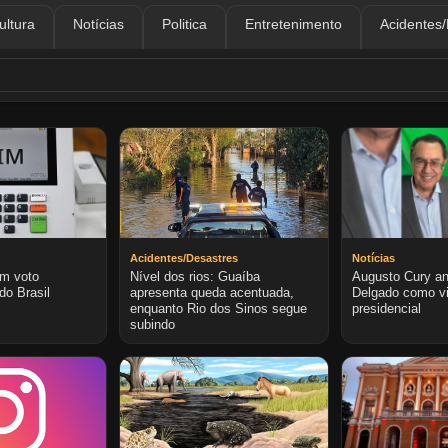
ultura
Notícias
Politica
Entretenimento
Acidentes
Acidentes/Desastres
Notícias
m voto
Nível dos rios: Guaíba
Augusto Cury an
do Brasil
apresenta queda acentuada,
Delgado como vi
enquanto Rio dos Sinos segue
presidencial
subindo