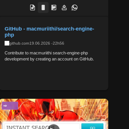
GitHub - macmuriithi/search-engine-
php
github.com
19.06.2026 -22h56
Contribute to macmuriithi search-engine-php
development by creating an account on GitHub.
CIÊNCIA