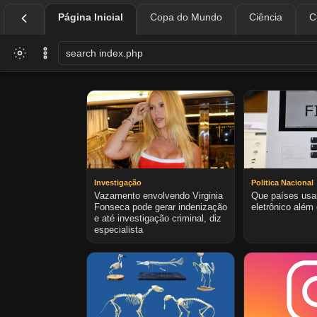
Página Inicial
Copa do Mundo
Ciência
C
Investigação
Politica Nacional
Vazamento envolvendo Virginia
Que países usa
Fonseca pode gerar indenização
eletrônico além 
e até investigação criminal, diz
especialista