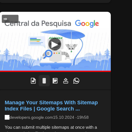
GERAL
Manage Your Sitemaps With Sitemap
Index Files | Google Search ...
developers.google.com
15.10.2024 -19h58
You can submit multiple sitemaps at once with a