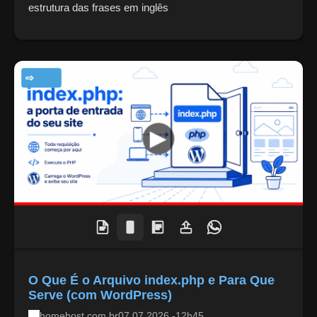
estrutura das frases em inglês
TECNOLOGIA
O Que É o Arquivo index.php e Para Que
Serve (com WordPress)
homehost.com.br
07.07.2026 -12h45