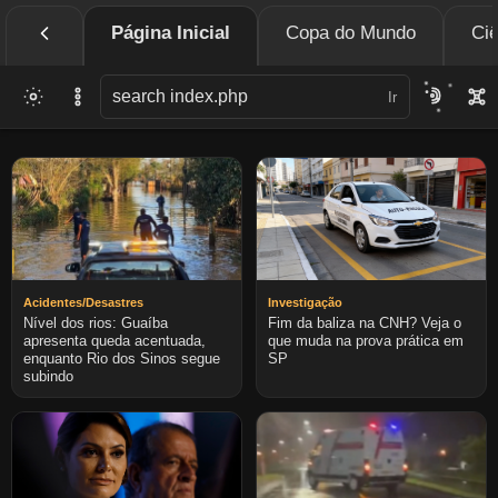
Página Inicial
Copa do Mundo
Ciê
Ir
Acidentes/Desastres
Investigação
Nível dos rios: Guaíba
Fim da baliza na CNH? Veja o
apresenta queda acentuada,
que muda na prova prática em
enquanto Rio dos Sinos segue
SP
subindo