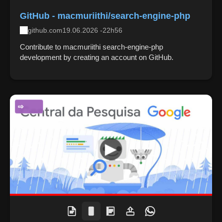
GitHub - macmuriithi/search-engine-php
github.com
19.06.2026 -22h56
Contribute to macmuriithi search-engine-php
development by creating an account on GitHub.
CIÊNCIA