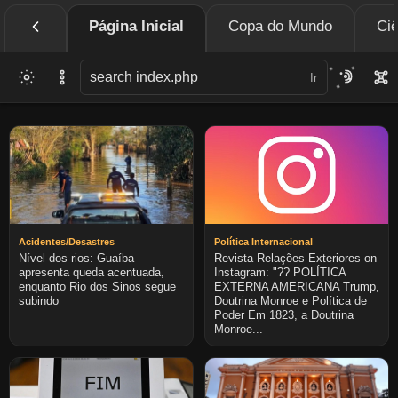
Página Inicial
Copa do Mundo
Ciê
Ir
Acidentes/Desastres
Política Internacional
Nível dos rios: Guaíba
Revista Relações Exteriores on
apresenta queda acentuada,
Instagram: "?? POLÍTICA
enquanto Rio dos Sinos segue
EXTERNA AMERICANA Trump,
subindo
Doutrina Monroe e Política de
Poder Em 1823, a Doutrina
Monroe...