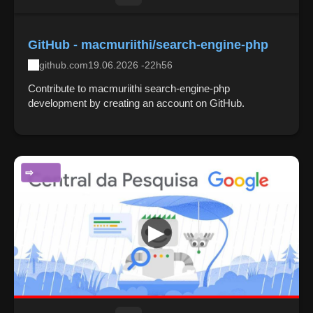
GitHub - macmuriithi/search-engine-php
github.com
19.06.2026 -22h56
Contribute to macmuriithi search-engine-php
development by creating an account on GitHub.
CIÊNCIA