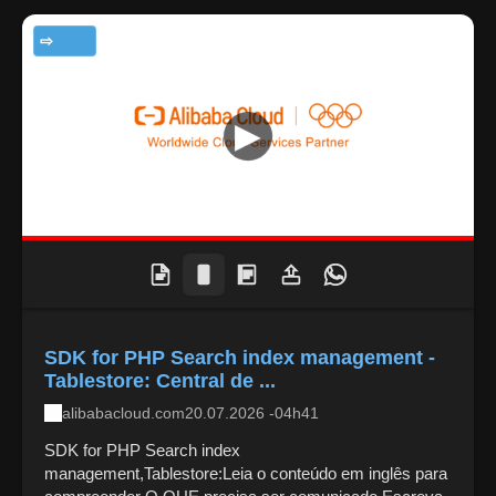
TECNOLOGIA
SDK for PHP Search index management -
Tablestore: Central de ...
alibabacloud.com
20.07.2026 -04h41
SDK for PHP Search index
management,Tablestore:Leia o conteúdo em inglês para