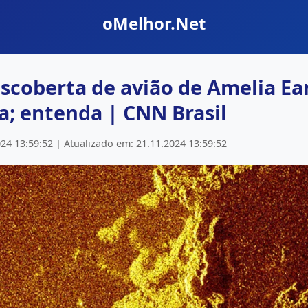
oMelhor.Net
escoberta de avião de Amelia Ea
; entenda | CNN Brasil
24 13:59:52 | Atualizado em: 21.11.2024 13:59:52