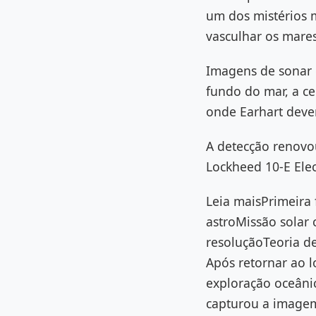
um dos mistérios m
vasculhar os mares
Imagens de sonar 
fundo do mar, a c
onde Earhart dever
A detecção renovo
Lockheed 10-E Elec
Leia maisPrimeira 
astroMissão solar c
resoluçãoTeoria de
Após retornar ao 
exploração oceâni
capturou a imagem