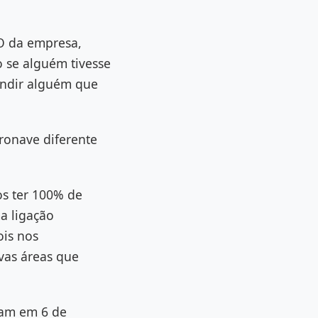
EO da empresa,
o se alguém tivesse
undir alguém que
ronave diferente
s ter 100% de
a ligação
ois nos
vas áreas que
ram em 6 de