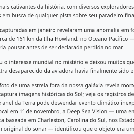
ais cativantes da história, com diversos exploradore
 em busca de qualquer pista sobre seu paradeiro fina
capturadas em janeiro revelaram uma anomalia em f
erca de 161 km da Ilha Howland, no Oceano Pacífico —
ia pousar antes de ser declarada perdida no mar.
u o interesse mundial no mistério e deixou muitos qu
tra desaparecido da aviadora havia finalmente sido 
foto de uma estrela fora da nossa galáxia revela mort
aptura imagens históricas do Sol; veja os registros de
 anel da Terra pode desvendar evento climático inexp
local em 1º de novembro, a Deep Sea Vision — uma e
ca baseada em Charleston, Carolina do Sul, nos Estad
 original do sonar — identificou que o objeto era u