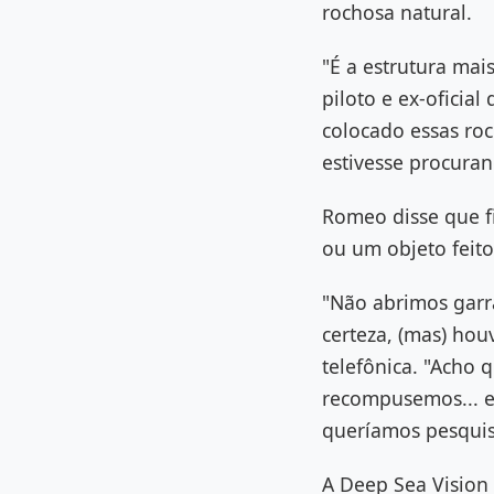
rochosa natural.
"É a estrutura mai
piloto e ex-oficia
colocado essas ro
estivesse procuran
Romeo disse que f
ou um objeto feit
"Não abrimos garr
certeza, (mas) h
telefônica. "Acho
recompusemos... e
queríamos pesquis
A Deep Sea Vision