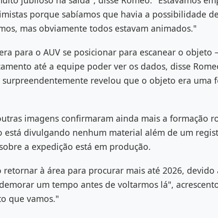
uito jubiloso na saída", disse Romeo. "Estávamos em
imistas porque sabíamos que havia a possibilidade de
amos, mas obviamente todos estavam animados."
era para o AUV se posicionar para escanear o objeto 
çamento até a equipe poder ver os dados, disse Rome
 surpreendentemente revelou que o objeto era uma 
utras imagens confirmaram ainda mais a formação r
 está divulgando nenhum material além de um registr
obre a expedição está em produção.
retornar à área para procurar mais até 2026, devido 
 demorar um tempo antes de voltarmos lá", acrescen
to que vamos."