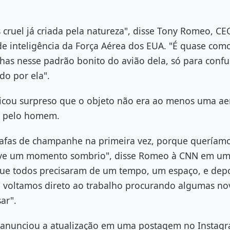
s cruel já criada pela natureza", disse Tony Romeo, C
l de inteligência da Força Aérea dos EUA. "É quase com
chas nesse padrão bonito do avião dela, só para conf
do por ela".
icou surpreso que o objeto não era ao menos uma ae
o pelo homem.
afas de champanhe na primeira vez, porque queríamo
ouve um momento sombrio", disse Romeo à CNN em um
 que todos precisaram de um tempo, um espaço, e dep
 voltamos direto ao trabalho procurando algumas no
ar".
 anunciou a atualização em uma postagem no Instag