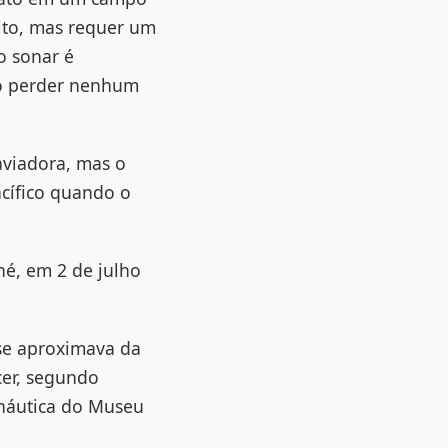
ito, mas requer um
o sonar é
ão perder nenhum
aviadora, mas o
cífico quando o
é, em 2 de julho
 se aproximava da
cer, segundo
náutica do Museu