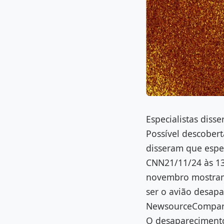
Especialistas dis
Possível descobert
disseram que esper
CNN21/11/24 às 13
novembro mostram 
ser o avião desap
NewsourceCompart
O desaparecimento