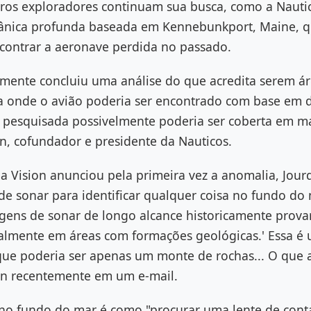
tros exploradores continuam sua busca, como a Naut
ânica profunda baseada em Kennebunkport, Maine, qu
contrar a aeronave perdida no passado.
mente concluiu uma análise do que acredita serem ár
a onde o avião poderia ser encontrado com base em d
er pesquisada possivelmente poderia ser coberta em m
n, cofundador e presidente da Nauticos.
 Vision anunciou pela primeira vez a anomalia, Jourd
e sonar para identificar qualquer coisa no fundo do
agens de sonar de longo alcance historicamente prova
almente em áreas com formações geológicas.' Essa é
que poderia ser apenas um monte de rochas... O que
dan recentemente em um e-mail.
 no fundo do mar é como "procurar uma lente de co