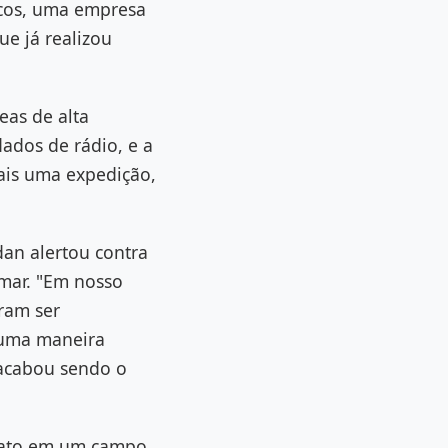
icos, uma empresa
e já realizou
eas de alta
ados de rádio, e a
ais uma expedição,
an alertou contra
 mar. "Em nosso
ram ser
 uma maneira
 acabou sendo o
ntato em um campo