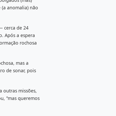
polgados (mas)
 (a anomalia) não
— cerca de 24
o. Após a espera
formação rochosa
ochosa, mas a
o de sonar, pois
a outras missões,
tou, "mas queremos