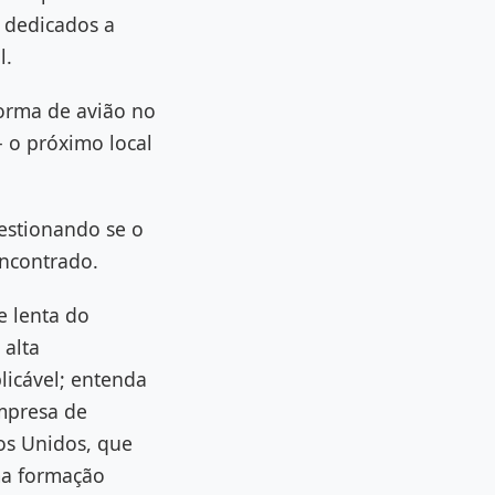
s dedicados a
l.
orma de avião no
 o próximo local
estionando se o
encontrado.
e lenta do
 alta
licável; entenda
mpresa de
os Unidos, que
ma formação