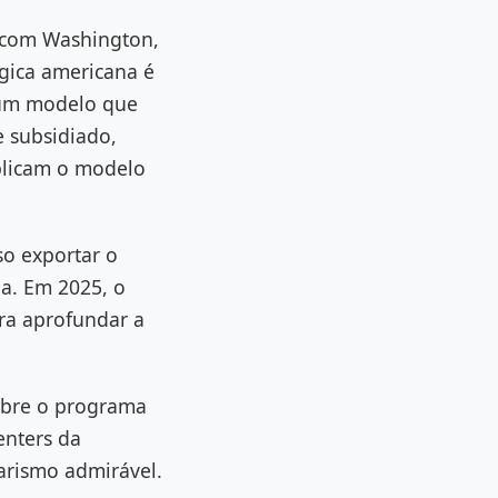
 com Washington,
ógica americana é
 num modelo que
 subsidiado,
plicam o modelo
so exportar o
ha. Em 2025, o
a aprofundar a
obre o programa
enters da
arismo admirável.