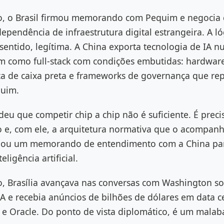
, o Brasil firmou memorando com Pequim e negocia
pendência de infraestrutura digital estrangeira. A l
 sentido, legítima. A China exporta tecnologia de IA
em como full-stack com condições embutidas: hardware
ca de caixa preta e frameworks de governança que re
quim.
u que competir chip a chip não é suficiente. É preci
o e, com ele, a arquitetura normativa que o acompan
inou um memorando de entendimento com a China par
ligência artificial.
 Brasília avançava nas conversas com Washington s
A e recebia anúncios de bilhões de dólares em data c
 e Oracle. Do ponto de vista diplomático, é um malab