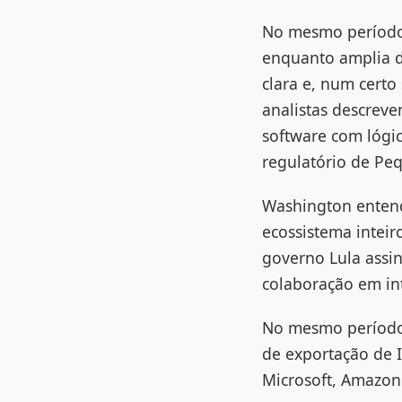
No mesmo período
enquanto amplia de
clara e, num certo
analistas descrev
software com lógi
regulatório de Pe
Washington entende
ecossistema inteir
governo Lula ass
colaboração em inte
No mesmo período,
de exportação de I
Microsoft, Amazon