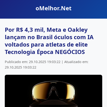
oMelhor.Net
Por R$ 4,3 mil, Meta e Oakley
lançam no Brasil óculos com IA
voltados para atletas de elite
Tecnologia Época NEGÓCIOS
Publicado em: 29.10.2025 19:03:22 | Atualizado em:
29.10.2025 19:03:22