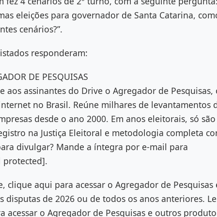
 fez 4 cenários de 2º turno, com a seguinte pergunta
imas eleições para governador de Santa Catarina, com
tes cenários?”.
vistados responderam:
EGADOR DE PESQUISAS
e aos assinantes do Drive o Agregador de Pesquisas, 
internet no Brasil. Reúne milhares de levantamentos 
mpresas desde o ano 2000. Em anos eleitorais, só são
gistro na Justiça Eleitoral e metodologia completa c
ara divulgar? Mande a íntegra por e-mail para
 protected].
e, clique aqui para acessar o Agregador de Pesquisas
s disputas de 2026 ou de todos os anos anteriores. L
ra acessar o Agregador de Pesquisas e outros produt