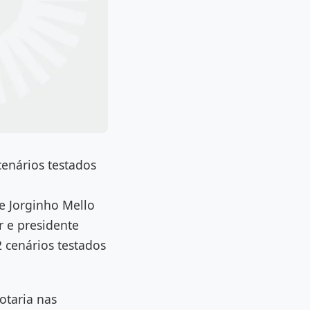
cenários testados
ue Jorginho Mello
r e presidente
2 cenários testados
otaria nas