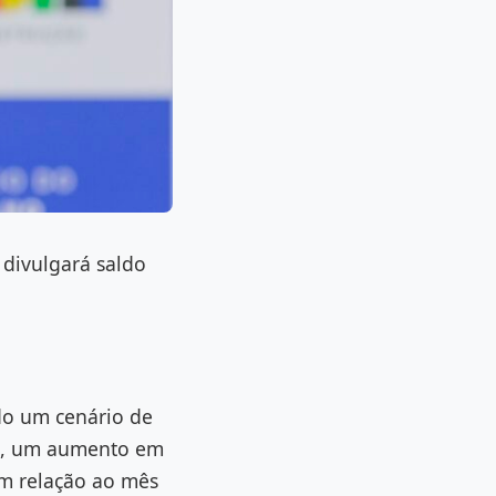
 divulgará saldo
do um cenário de
1%, um aumento em
em relação ao mês