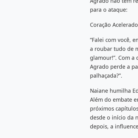
Agrado não tem rel
para o ataque:
Coração Acelerado
“Falei com você, em
a roubar tudo de 
glamour!”. Com a d
Agrado perde a pac
palhaçada?”.
Naiane humilha E
Além do embate en
próximos capítulo
desde o início da 
depois, a influenc