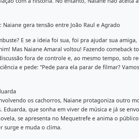
ação com a história. No entanto, Naiane não aceita a
: Naiane gera tensão entre João Raul e Agrado
buste? E se a ideia foi sua, foi pra ajudar sua amiga,
mim! Mas Naiane Amaral voltou! Fazendo comeback to
iscussão fora de controle e, ao mesmo tempo, sob re
iência e pede: “Pede para ela parar de filmar? Vamos
duarda
volvendo os cachorros, Naiane protagoniza outro m
s. Eduarda, que sonha em viver de música e já se env
novela, se apresenta no Mequetrefe e anima o público
er surge e muda o clima.