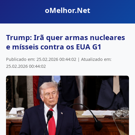
oMelhor.Net
Trump: Irã quer armas nucleares
e mísseis contra os EUA G1
Publicado em: 25.02.2026 00:44:02 | Atualizado em:
25.02.2026 00:44:02