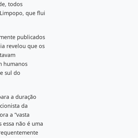
de, todos
 Limpopo, que flui
mente publicados
nia revelou que os
ntavam
 em humanos
e sul do
para a duração
cionista da
ra a “vasta
s essa não é uma
 frequentemente