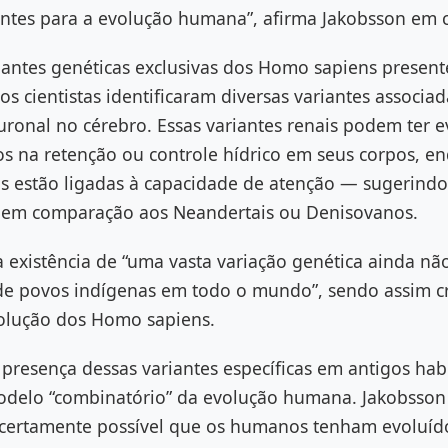
ntes para a evolução humana”, afirma Jakobsson em
iantes genéticas exclusivas dos Homo sapiens present
os cientistas identificaram diversas variantes associad
ronal no cérebro. Essas variantes renais podem ter e
os na retenção ou controle hídrico em seus corpos, e
is estão ligadas à capacidade de atenção — sugeri
r em comparação aos Neandertais ou Denisovanos.
a existência de “uma vasta variação genética ainda nã
e povos indígenas em todo o mundo”, sendo assim cr
olução dos Homo sapiens.
 presença dessas variantes específicas em antigos hab
odelo “combinatório” da evolução humana. Jakobsson 
a certamente possível que os humanos tenham evoluí