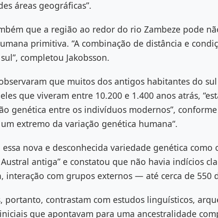
es áreas geográficas”.
ambém que a região ao redor do rio Zambeze pode não
umana primitiva. “A combinação de distância e condiçõ
 sul”, completou Jakobsson.
observaram que muitos dos antigos habitantes do sul 
les que viveram entre 10.200 e 1.400 anos atrás, “est
ação genética entre os indivíduos modernos”, conform
 um extremo da variação genética humana“.
 essa nova e desconhecida variedade genética como
a Austral antiga” e constatou que não havia indícios cl
, interação com grupos externos — até cerca de 550 d
, portanto, contrastam com estudos linguísticos, arqu
 iniciais que apontavam para uma ancestralidade com