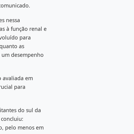
 comunicado.
es nessa
as à função renal e
voluído para
nquanto as
ndo um desempenho
o avaliada em
ucial para
itantes do sul da
concluiu:
do, pelo menos em