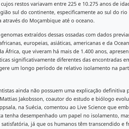
 cujos restos variavam entre 225 e 10.275 anos de ida
gião sul do continente, especificamente ao sul do rio
 através do Moçambique até o oceano.
genomas extraídos dessas ossadas com dados previa
fricanas, europeias, asiáticas, americanas e da Ocea
da África, que viveram há mais de 1.400 anos, aprese
icas significativamente diferentes das encontradas
gere um longo período de relativo isolamento na part
ntistas ainda não possuem uma explicação definitiva 
Mattias Jakobsson, coautor do estudo e biólogo evolu
ppsala, na Suécia, comentou ao Live Science que embo
ica tenha desempenhado um papel no isolamento, ma
 satisfatória, já que os humanos têm transcendido e