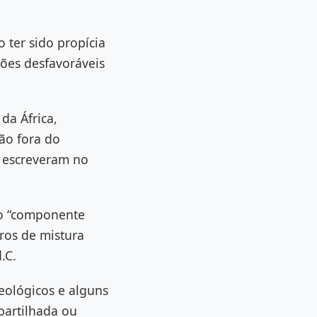
 ter sido propícia
es desfavoráveis ​​
da África,
ão fora do
e escreveram no
 o “componente
aros de mistura
.C.
eológicos e alguns
partilhada ou