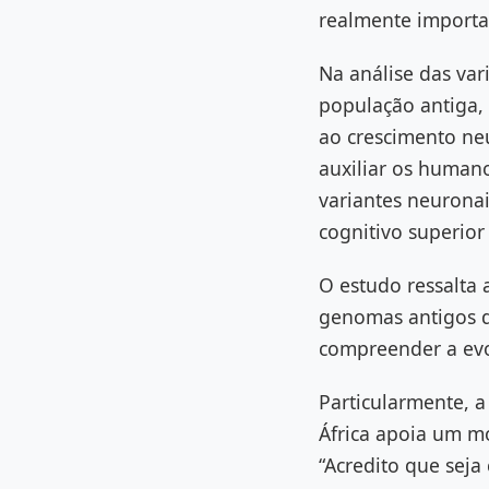
realmente importa
Na análise das var
população antiga, 
ao crescimento neu
auxiliar os human
variantes neurona
cognitivo superio
O estudo ressalta 
genomas antigos d
compreender a ev
Particularmente, a
África apoia um m
“Acredito que sej