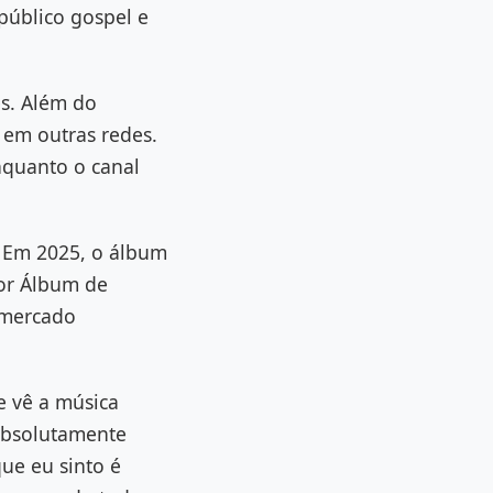
público gospel e
es. Além do
 em outras redes.
nquanto o canal
. Em 2025, o álbum
hor Álbum de
 mercado
e vê a música
 absolutamente
ue eu sinto é