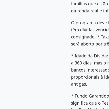
famílias que estã
da renda real e inf
O programa deve f
têm dívidas vencid
consignado. * Tax
será aberto por tr
* Idade da Dívida:
a 360 dias, mas o 
bancos interessad
proporcionais à i
antigas.
* Fundo Garantido
significa que o Te