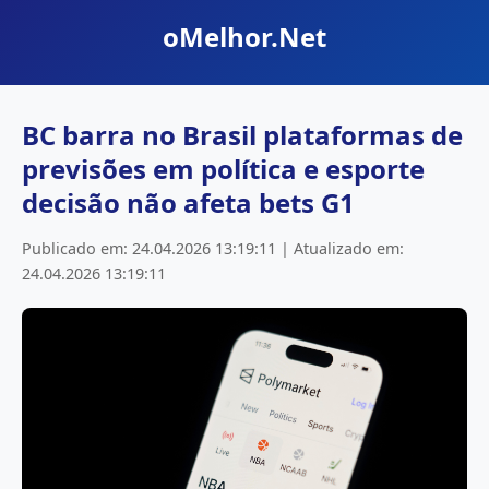
oMelhor.Net
BC barra no Brasil plataformas de
previsões em política e esporte
decisão não afeta bets G1
Publicado em: 24.04.2026 13:19:11 | Atualizado em:
24.04.2026 13:19:11