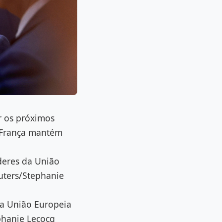
r os próximos
2 França mantém
deres da União
uters/Stephanie
da União Europeia
phanie Lecocq