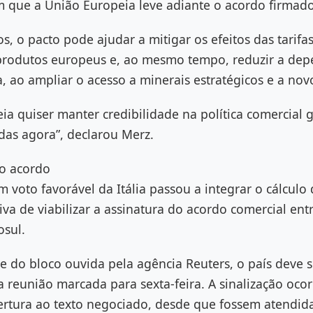
 que a União Europeia leve adiante o acordo firmado
s, o pacto pode ajudar a mitigar os efeitos das tarifa
produtos europeus e, ao mesmo tempo, reduzir a dep
, ao ampliar o acesso a minerais estratégicos e a no
ia quiser manter credibilidade na política comercial g
das agora”, declarou Merz.
 o acordo
m voto favorável da Itália passou a integrar o cálcul
iva de viabilizar a assinatura do acordo comercial ent
osul.
 do bloco ouvida pela agência Reuters, o país deve s
a reunião marcada para sexta-feira. A sinalização oco
abertura ao texto negociado, desde que fossem atendi