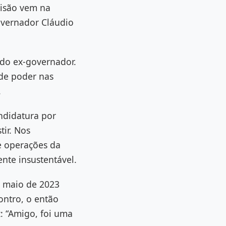
cisão vem na
vernador Cláudio
 do ex-governador.
 de poder nas
.
ndidatura por
tir. Nos
 e operações da
ente insustentável.
m maio de 2023
ontro, o então
 “Amigo, foi uma