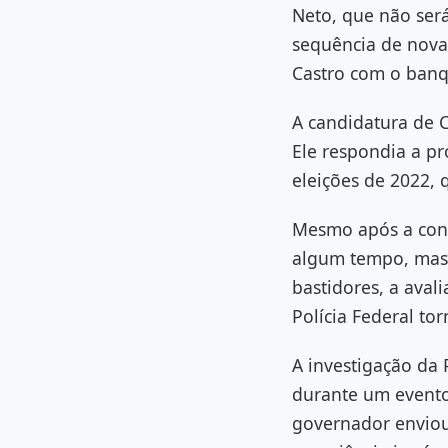
Neto, que não ser
sequência de nova
Castro com o banq
A candidatura de C
Ele respondia a pr
eleições de 2022, q
Mesmo após a cond
algum tempo, mas p
bastidores, a aval
Polícia Federal to
A investigação da
durante um evento
governador enviou