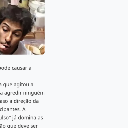
pode causar a
a que agitou a
 a agredir ninguém
aso a direção da
cipantes. A
ulso" já domina as
são que deve ser