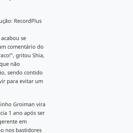
ução: RecordPlus
e acabou se
r um comentário do
aco!", gritou Shia,
 que não
ão, sendo contido
ir para evitar um
ginho Groiman vira
cia 1 ano após ser
 gerente em
o nos bastidores