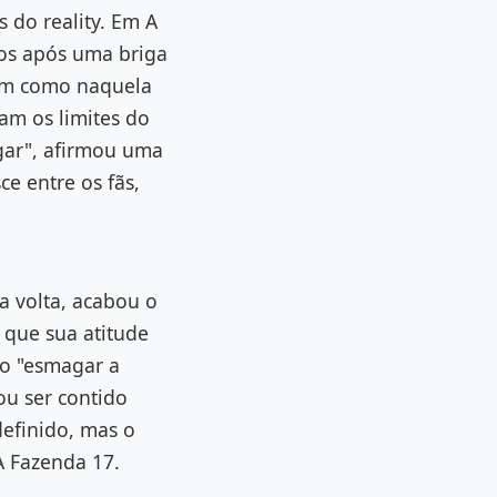
 do reality. Em A
os após uma briga
sim como naquela
ram os limites do
ugar", afirmou uma
e entre os fãs,
a volta, acabou o
 que sua atitude
do "esmagar a
ou ser contido
efinido, mas o
A Fazenda 17.