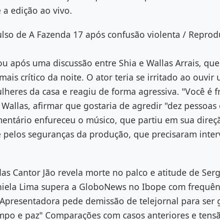
a edição ao vivo.
ulso de A Fazenda 17 após confusão violenta / Reprod
u após uma discussão entre Shia e Wallas Arrais, qu
ais crítico da noite. O ator teria se irritado ao ouvi
lheres da casa e reagiu de forma agressiva. "Você é fr
Wallas, afirmar que gostaria de agredir "dez pessoas
mentário enfureceu o músico, que partiu em sua direç
 pelos seguranças da produção, que precisaram interv
das Cantor Jão revela morte no palco e atitude de Ser
aniela Lima supera a GloboNews no Ibope com frequên
 Apresentadora pede demissão de telejornal para ser
mpo e paz" Comparações com casos anteriores e tensã