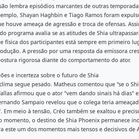
são lembra episódios marcantes de outras temporadas
xemplo, Shayan Haghbin e Tiago Ramos foram expuls
e houve ameaça de agressão e troca de ofensas. As
 do programa avalia se as atitudes de Shia ultrapassa
de física dos participantes está sempre em primeiro l
odução. A pressão por uma resposta da emissora cresc
stura rigorosa diante do comportamento do ator.
ões e incerteza sobre o futuro de Shia
 clima segue pesado. Matheus comentou que "se o Shi
llas afirmou que o ator "vem dando sinais há dias" e
á Fernando Sampaio revelou que o colega teria ameaça
. Em meio à tensão, Créo também se exaltou e precis
 o momento, o destino de Shia Phoenix permanece ind
era este um dos momentos mais tensos e decisivos de 