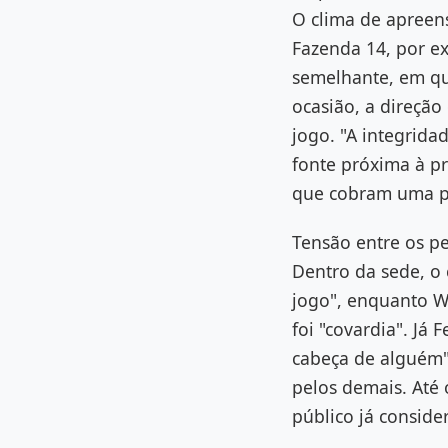
O clima de apreen
Fazenda 14, por e
semelhante, em qu
ocasião, a direção
jogo. "A integrida
fonte próxima à pr
que cobram uma po
Tensão entre os pe
Dentro da sede, o
jogo", enquanto Wa
foi "covardia". J
cabeça de alguém"
pelos demais. Até
público já consid