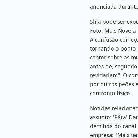
anunciada durante 
Shia pode ser exp
Foto: Mais Novela
A confusão começo
tornando o ponto m
cantor sobre as mu
antes de, segundo 
revidariam". O co
por outros peões e
confronto físico.
Notícias relaciona
assunto: 'Pára' D
demitida do canal
empresa: "Mais te