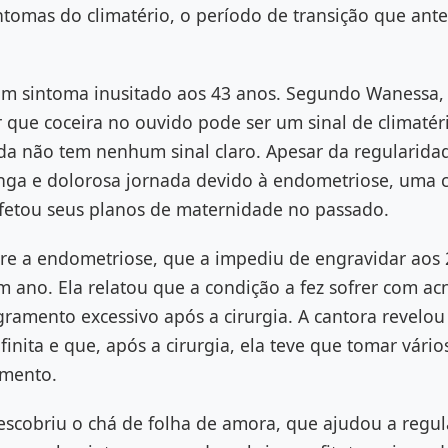
tomas do climatério, o período de transição que ant
m sintoma inusitado aos 43 anos. Segundo Wanessa, 
 que coceira no ouvido pode ser um sinal de climatério
da não tem nenhum sinal claro. Apesar da regularida
ga e dolorosa jornada devido à endometriose, uma 
afetou seus planos de maternidade no passado.
re a endometriose, que a impediu de engravidar aos 
 ano. Ela relatou que a condição a fez sofrer com acn
gramento excessivo após a cirurgia. A cantora revelo
nfinita e que, após a cirurgia, ela teve que tomar vári
amento.
scobriu o chá de folha de amora, que ajudou a regula