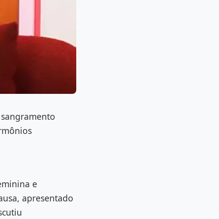
ra sangramento
ormônios
eminina e
ausa, apresentado
scutiu