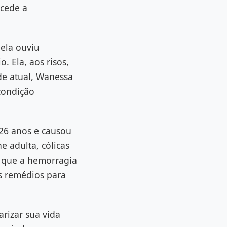
ecede a
ela ouviu
. Ela, aos risos,
de atual, Wanessa
condição
26 anos e causou
e adulta, cólicas
u que a hemorragia
os remédios para
rizar sua vida