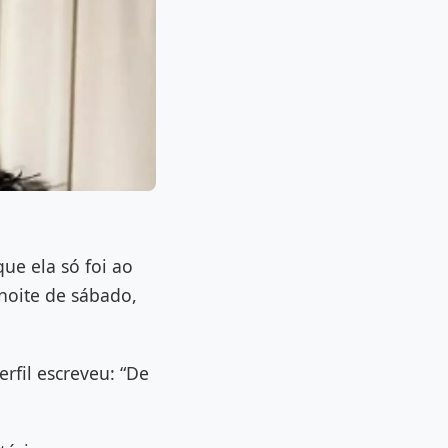
3
ue ela só foi ao
noite de sábado,
rfil escreveu: “De