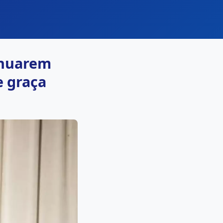
inuarem
e graça