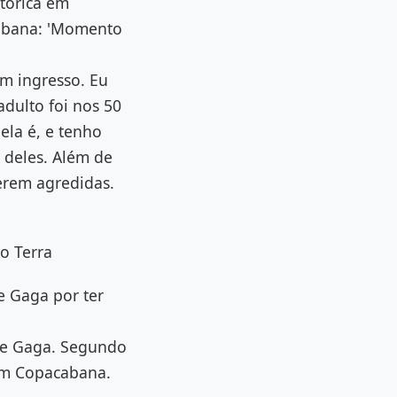
tórica em
abana: 'Momento
um ingresso. Eu
dulto foi nos 50
ela é, e tenho
o deles. Além de
erem agredidas.
.
do Terra
e Gaga por ter
de Gaga. Segundo
 em Copacabana.