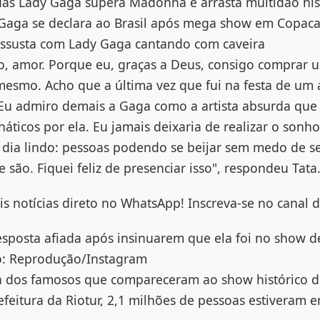
adas Lady Gaga supera Madonna e arrasta multidão his
Gaga se declara ao Brasil após mega show em Copac
 assusta com Lady Gaga cantando com caveira
o, amor. Porque eu, graças a Deus, consigo comprar 
esmo. Acho que a última vez que fui na festa de um a
Eu admiro demais a Gaga como a artista absurda que 
áticos por ela. Eu jamais deixaria de realizar o sonh
 dia lindo: pessoas podendo se beijar sem medo de s
e são. Fiquei feliz de presenciar isso", respondeu Tata
is notícias direto no WhatsApp! Inscreva-se no canal 
esposta afiada após insinuarem que ela foi no show d
to: Reprodução/Instagram
a dos famosos que compareceram ao show histórico 
efeitura da Riotur, 2,1 milhões de pessoas estiveram