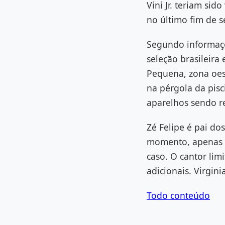
Vini Jr. teriam si
no último fim de s
Segundo informaçõ
seleção brasileira
Pequena, zona oest
na pérgola da pisc
aparelhos sendo r
Zé Felipe é pai dos
momento, apenas a
caso. O cantor li
adicionais. Virgini
Todo conteúdo