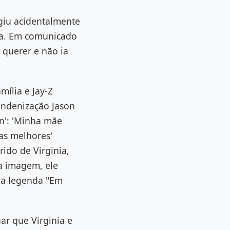
giu acidentalmente
ta. Em comunicado
 querer e não ia
mília e Jay-Z
indenização Jason
an': 'Minha mãe
as melhores'
ido de Virginia,
Na imagem, ele
da legenda "Em
ar que Virginia e