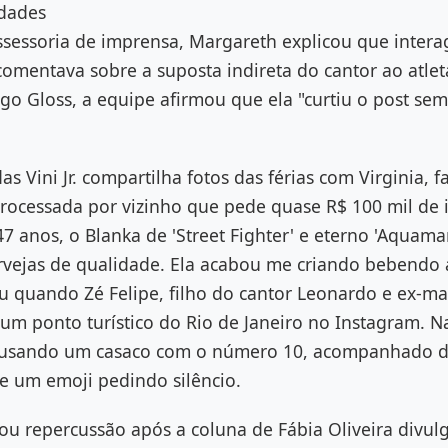
idades
ssessoria de imprensa, Margareth explicou que intera
omentava sobre a suposta indireta do cantor ao atle
go Gloss, a equipe afirmou que ela "curtiu o post sem
as Vini Jr. compartilha fotos das férias com Virginia, fa
rocessada por vizinho que pede quase R$ 100 mil de 
 anos, o Blanka de 'Street Fighter' e eterno 'Aquam
vejas de qualidade. Ela acabou me criando bebendo 
 quando Zé Felipe, filho do cantor Leonardo e ex-mar
um ponto turístico do Rio de Janeiro no Instagram. 
s usando um casaco com o número 10, acompanhado 
e um emoji pedindo silêncio.
u repercussão após a coluna de Fábia Oliveira divulg