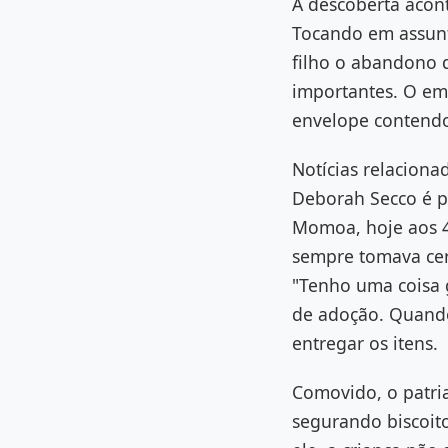
A descoberta acont
Tocando em assunto
filho o abandono q
importantes. O emp
envelope contendo
Notícias relacionad
Deborah Secco é p
Momoa, hoje aos 47
sempre tomava cer
"Tenho uma coisa 
de adoção. Quando
entregar os itens.
Comovido, o patri
segurando biscoito