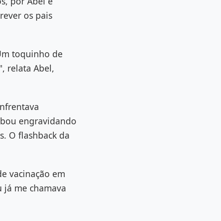
s, por Abel e
rever os pais
 Um toquinho de
, relata Abel,
enfrentava
cabou engravidando
s. O flashback da
de vacinação em
Eu já me chamava