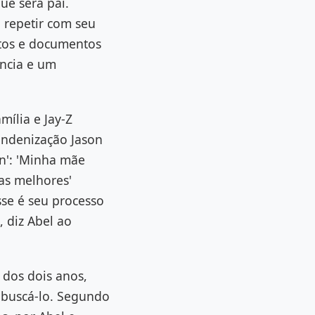
ue será pai.
 repetir com seu
etos e documentos
ância e um
mília e Jay-Z
indenização Jason
an': 'Minha mãe
as melhores'
se é seu processo
 diz Abel ao
 dos dois anos,
a buscá-lo. Segundo