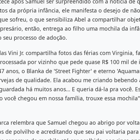
ece após Samuel ser surpreendido com a notícia de q
s da própria infância, ele manifesta o desejo de não
ue sofreu, o que sensibiliza Abel a compartilhar obj
resário, então, entrega ao filho uma mochila da inf
 seu processo de adoção.
as Vini Jr. compartilha fotos das férias com Virginia, fa
rocessada por vizinho que pede quase R$ 100 mil de 
 anos, o Blanka de 'Street Fighter' e eterno 'Aquam
vejas de qualidade. Ela acabou me criando bebendo 
guardada há muitos anos… E queria dá-la pra você. Es
 você chegou em nossa família, trouxe essa mochila",
arca relembra que Samuel chegou ao abrigo por volta
s de polvilho e acreditando que seu pai voltaria par