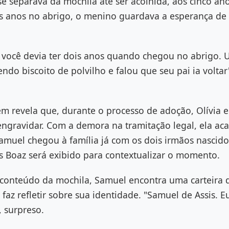
 se separava da mochila até ser acolhida, aos cinco ano
ês anos no abrigo, o menino guardava a esperança de 
você devia ter dois anos quando chegou no abrigo.
do biscoito de polvilho e falou que seu pai ia voltar"
m revela que, durante o processo de adoção, Olívia 
 engravidar. Com a demora na tramitação legal, ela a
Samuel chegou à família já com os dois irmãos nascido
s Boaz será exibido para contextualizar o momento.
 conteúdo da mochila, Samuel encontra uma carteira 
faz refletir sobre sua identidade. "Samuel de Assis. 
, surpreso.