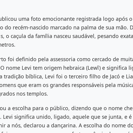
ublicou uma foto emocionante registrada logo após o 
ho do recém-nascido marcado na palma de sua mão. 
is, o caçula da família nasceu saudável, pesando exat
etros.
o foi definido pela assessoria como cercado de muit
 O nome Levi tem origem hebraica (Lewî) e significa l
tradição bíblica, Levi foi o terceiro filho de Jacó e L
 homens que eram os grandes responsáveis pela música
grados nos templos.
lou a escolha para o público, dizendo que o nome ch
Levi significa unido, ligado, aquele que se junta, e 
unir a nós, declarou a dançarina. A escolha do nome 