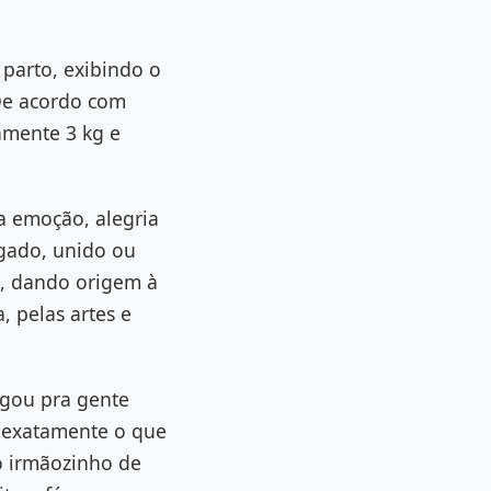
parto, exibindo o
De acordo com
amente 3 kg e
a emoção, alegria
igado, unido ou
ia, dando origem à
, pelas artes e
egou pra gente
é exatamente o que
do irmãozinho de