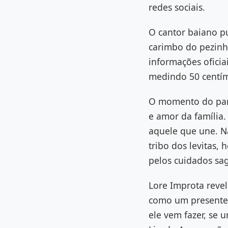
redes sociais.
O cantor baiano p
carimbo do pezin
informações oficia
medindo 50 centím
O momento do part
e amor da família.
aquele que une. Na 
tribo dos levitas,
pelos cuidados sa
Lore Improta reve
como um presente. 
ele vem fazer, se 