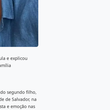
ula e explicou
amília
 do segundo filho,
de de Salvador, na
esta e emoção nas