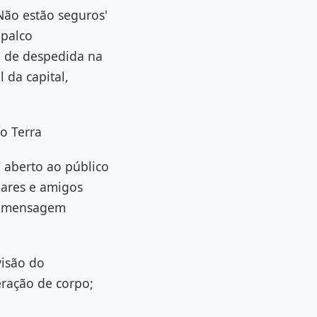
Não estão seguros'
 palco
a de despedida na
 da capital,
do Terra
 aberto ao público
iares e amigos
 a mensagem
visão do
eração de corpo;