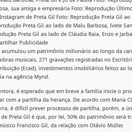
osa, sua amiga e empresária Foto: Reprodução Últim
nstagram de Preta Gil Foto: Reprodução Preta Gil ao 
produção Preta Gil ao lado de Malu Barbosa, Ivete Sa
odução Preta Gil ao lado de Cláudia Raia, Enzo e Jarba
tilhar Publicidade
l acumulou um patrimônio milionário ao longo da carr
obras musicais, 271 gravações registradas no Escritór
ribuição (Ecad), investimentos imobiliários feitos ao 
ria na agência Mynd.
tora, é esperado que em breve a família inicie o pro
idar com a partilha da herança. De acordo com Maria 
ra, é difícil prever processos de partilha, porém, a ú
 de Preta Gil é que, por lei, 50% do patrimônio será t
músico Francisco Gil, da relação com Otávio Müller.