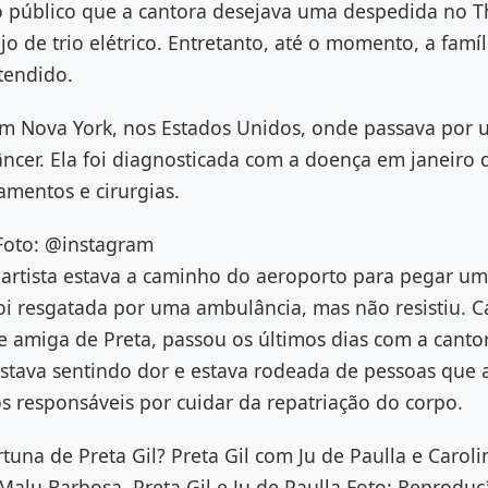
 público que a cantora desejava uma despedida no T
ejo de trio elétrico. Entretanto, até o momento, a fam
atendido.
em Nova York, nos Estados Unidos, onde passava por
ncer. Ela foi diagnosticada com a doença em janeiro 
tamentos e cirurgias.
 Foto: @instagram
 artista estava a caminho do aeroporto para pegar um 
oi resgatada por uma ambulância, mas não resistiu. C
amiga de Preta, passou os últimos dias com a cantora
estava sentindo dor e estava rodeada de pessoas que 
os responsáveis por cuidar da repatriação do corpo.
rtuna de Preta Gil? Preta Gil com Ju de Paulla e Caro
alu Barbosa, Preta Gil e Ju de Paulla Foto: Reproduç