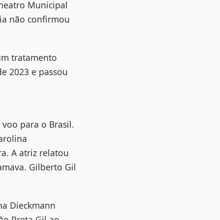
heatro Municipal
ília não confirmou
 um tratamento
de 2023 e passou
voo para o Brasil.
arolina
. A atriz relatou
amava. Gilberto Gil
lina Dieckmann
ão Preta Gil ao