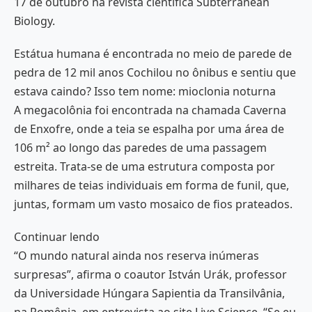
17 de outubro na revista científica Subterranean
Biology.
Estátua humana é encontrada no meio de parede de
pedra de 12 mil anos Cochilou no ônibus e sentiu que
estava caindo? Isso tem nome: mioclonia noturna
A megacolônia foi encontrada na chamada Caverna
de Enxofre, onde a teia se espalha por uma área de
106 m² ao longo das paredes de uma passagem
estreita. Trata-se de uma estrutura composta por
milhares de teias individuais em forma de funil, que,
juntas, formam um vasto mosaico de fios prateados.
Continuar lendo
“O mundo natural ainda nos reserva inúmeras
surpresas”, afirma o coautor István Urák, professor
da Universidade Húngara Sapientia da Transilvânia,
na Romênia, em entrevista ao site Live Science. “Se eu