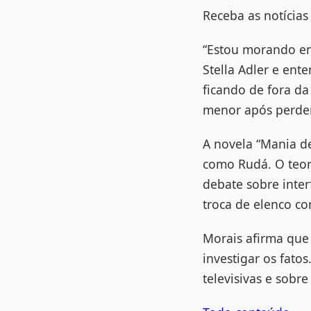
Receba as notícias
“Estou morando em
Stella Adler e ent
ficando de fora d
menor após perder 
A novela “Mania d
como Rudá. O teor
debate sobre inter
troca de elenco co
Morais afirma que 
investigar os fato
televisivas e sobre