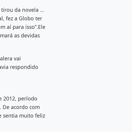
tirou da novela …
l, fez a Globo ter
 aí para isso”.Ele
omará as devidas
alera vai
avia respondido
e 2012, período
. De acordo com
sentia muito feliz