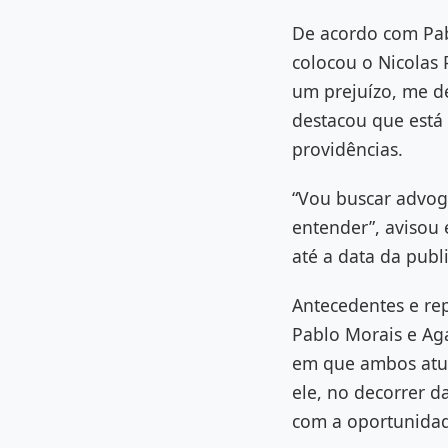
De acordo com Pab
colocou o Nicolas P
um prejuízo, me d
destacou que está 
providências.
“Vou buscar advoga
entender”, avisou
até a data da publ
Antecedentes e re
Pablo Morais e Ag
em que ambos atu
ele, no decorrer d
com a oportunida